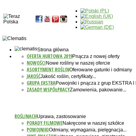
Strona główna
OFERTA HURTOWA 2019
Pnącza z nowej oferty
NOWOŚCI
Nowe rośliny w naszej ofercie
ASORTYMENT ROŚLIN
Oferowane gatunki i odmiany
JAKOŚĆ
Jakość roślin, certyfikaty...
GRUPA EKSTRA
Powojniki i pnącza z grup EKSTRA
ZASADY WSPÓŁPRACY
Zamowienia, pakowanie...
ROŚLINACH
Uprawa, zastosowanie
PORADY FILMOWE
Nakręcone w naszej szkółce
POWOJNIKI
Odmiany, wymagania, pielęgnacja...