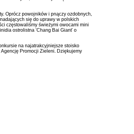
rty. Oprócz powojników i pnączy ozdobnych,
 nadających się do uprawy w polskich
ści częstowaliśmy świeżymi owocami mini
idia ostrolistna 'Chang Bai Giant' o
ursie na najatrakcyjniejsze stoisko
 Agencję Promocji Zieleni. Dziękujemy