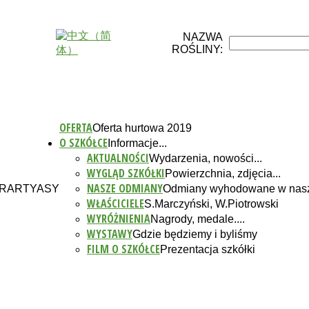
NAZWA
ROŚLINY:
OFERTA
Oferta hurtowa 2019
O SZKÓŁCE
Informacje...
AKTUALNOŚCI
Wydarzenia, nowości...
WYGLĄD SZKÓŁKI
Powierzchnia, zdjęcia...
NASZE ODMIANY
 I RARTYASY
Odmiany wyhodowane w nasz
WŁAŚCICIELE
S.Marczyński, W.Piotrowski
WYRÓŻNIENIA
Nagrody, medale....
WYSTAWY
Gdzie będziemy i byliśmy
FILM O SZKÓŁCE
Prezentacja szkółki