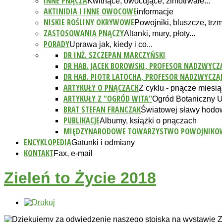
INNE PNĄCZA
Kwitnące, owocujące, zimotrwałe...
AKTINIDIA I INNE OWOCOWE
informacje
NISKIE ROŚLINY OKRYWOWE
Powojniki, bluszcze, trzmi
ZASTOSOWANIA PNĄCZY
Altanki, mury, płoty...
PORADY
Uprawa jak, kiedy i co...
DR INŻ. SZCZEPAN MARCZYŃSKI
DR HAB. JACEK BOROWSKI, PROFESOR NADZWYCZ
DR HAB. PIOTR LATOCHA, PROFESOR NADZWYCZA
ARTYKUŁY O PNĄCZACH
Z cyklu - pnącze miesiąc
ARTYKUŁY Z "OGRÓD WITA"
Ogród Botaniczny 
BRAT STEFAN FRANCZAK
Światowej sławy hodo
PUBLIKACJE
Albumy, książki o pnączach
MIĘDZYNARODOWE TOWARZYSTWO POWOJNIKO
ENCYKLOPEDIA
Gatunki i odmiany
KONTAKT
Fax, e-mail
Zieleń to Życie 2018
Dziękujemy za odwiedzenie naszego stoiska na wystawie Zie