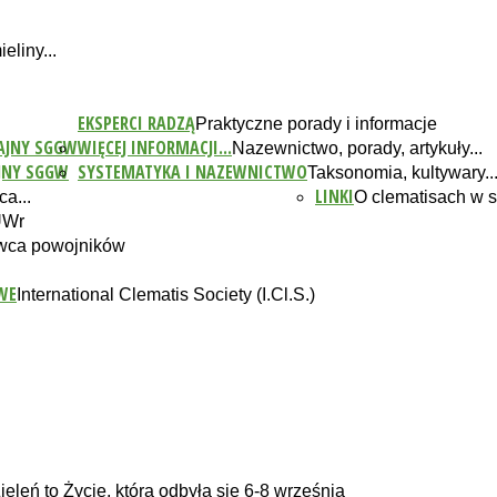
eliny...
EKSPERCI RADZĄ
Praktyczne porady i informacje
AJNY SGGW
WIĘCEJ INFORMACJI...
Nazewnictwo, porady, artykuły...
JNY SGGW
SYSTEMATYKA I NAZEWNICTWO
Taksonomia, kultywary..
LINKI
a...
O clematisach w s
UWr
wca powojników
WE
International Clematis Society (I.Cl.S.)
leń to Życie, która odbyła się 6-8 września